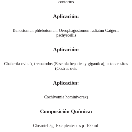
contortus
Aplicación:
Bunostomun phlebotomun; Oesophagostomun radiatun Gaigeria
pachyscellis
Aplicación:
Chabertia ovina); trematodos (Fasciola hepatica y gigantica); ectoparasitos
(Oestrus ovis
Aplicación:
Cochlyomia hominivorax)
Composición Química:
Closantel 5g. Excipientes c.s.p. 100 ml.