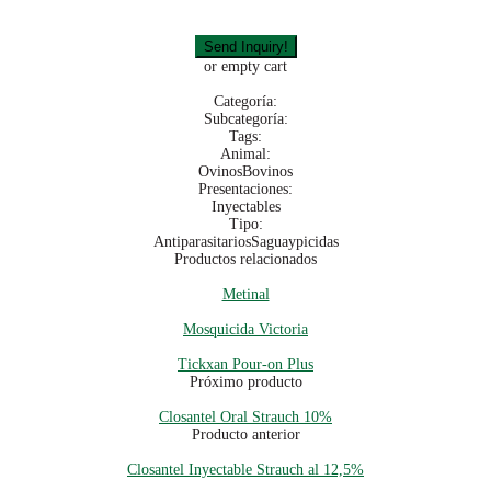
or empty cart
Categoría:
Subcategoría:
Tags:
Animal:
Ovinos
Bovinos
Presentaciones:
Inyectables
Tipo:
Antiparasitarios
Saguaypicidas
Productos relacionados
Metinal
Mosquicida Victoria
Tickxan Pour-on Plus
Próximo producto
Closantel Oral Strauch 10%
Producto anterior
Closantel Inyectable Strauch al 12,5%