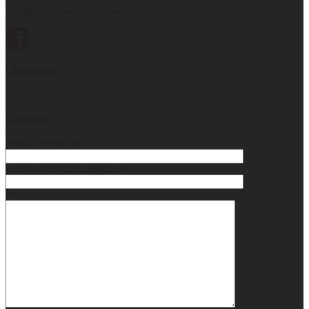
info@labuenaestrella.com.uy
Ubicación
Contacto
Nombre (requerido)
Correo electrónico (requerido)
Mensaje