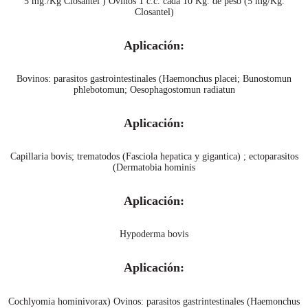
5 mg./Kg Closantel ) Ovinos 1 c.c. cada 10 Kg. de peso (5 mg/Kg.
Closantel)
Aplicación:
Bovinos: parasitos gastrointestinales (Haemonchus placei; Bunostomun
phlebotomun; Oesophagostomun radiatun
Aplicación:
Capillaria bovis; trematodos (Fasciola hepatica y gigantica) ; ectoparasitos
(Dermatobia hominis
Aplicación:
Hypoderma bovis
Aplicación:
Cochlyomia hominivorax) Ovinos: parasitos gastrintestinales (Haemonchus