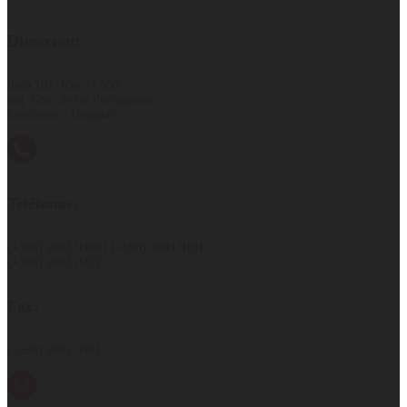
Dirección:
Ruta 101, Km 24.500
esq. Cno. de los Portugueses,
Canelones - Uruguay
Teléfonos:
(+598) 2683 9306 | (+598) 2683 0181
(+598) 2683 0232
Fax:
(+598) 2682 9991