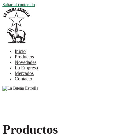
Saltar al contenido
Inicio
Productos
Novedades
La Empresa
Mercados
Contacto
Productos