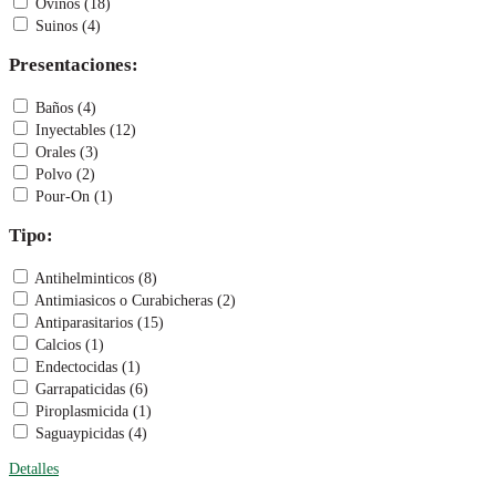
Ovinos (18)
Suinos (4)
Presentaciones:
Baños (4)
Inyectables (12)
Orales (3)
Polvo (2)
Pour-On (1)
Tipo:
Antihelminticos (8)
Antimiasicos o Curabicheras (2)
Antiparasitarios (15)
Calcios (1)
Endectocidas (1)
Garrapaticidas (6)
Piroplasmicida (1)
Saguaypicidas (4)
Detalles