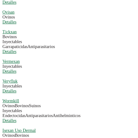
Detalles
Ovisan
Ovinos
Detalles
Tickxan
Bovinos
Inyectables
Garrapaticidas
Antiparasitarios
Detalles
Vermexan
Inyectables
Detalles
Veryfluk
Inyectables
Detalles
Wormkill
Ovinos
Bovinos
Suinos
Inyectables
Endectocidas
Antiparasitarios
Antihelminticos
Detalles
Isexan Uso Dermal
Ovinos
Bovinos