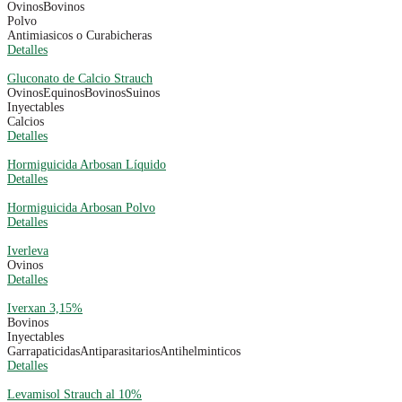
Ovinos
Bovinos
Polvo
Antimiasicos o Curabicheras
Detalles
Gluconato de Calcio Strauch
Ovinos
Equinos
Bovinos
Suinos
Inyectables
Calcios
Detalles
Hormiguicida Arbosan Líquido
Detalles
Hormiguicida Arbosan Polvo
Detalles
Iverleva
Ovinos
Detalles
Iverxan 3,15%
Bovinos
Inyectables
Garrapaticidas
Antiparasitarios
Antihelminticos
Detalles
Levamisol Strauch al 10%