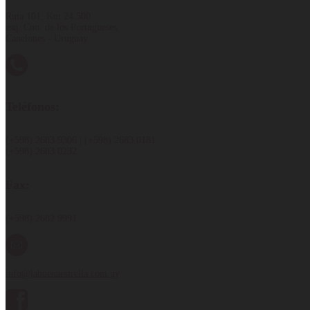
Ruta 101, Km 24.500
esq. Cno. de los Portugueses,
Canelones - Uruguay
Teléfonos:
(+598) 2683 9306 | (+598) 2683 0181
(+598) 2683 0232
Fax:
(+598) 2682 9991
info@labuenaestrella.com.uy